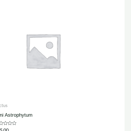
ctus
ni Astrophytum
ardering
5.00