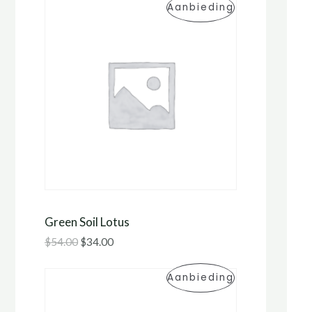
P
Aanbieding
E
R
U
O
I
D
T
U
V
C
E
T
R
I
K
Green Soil Lotus
N
O
$
54.00
$
34.00
D
O
P
Aanbieding
E
P
R