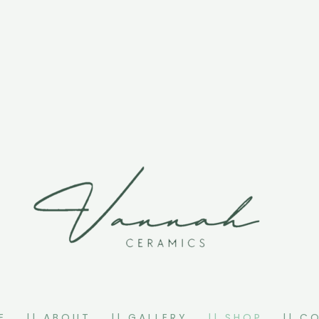
E
|| ABOUT
|| GALLERY
|| SHOP
|| C