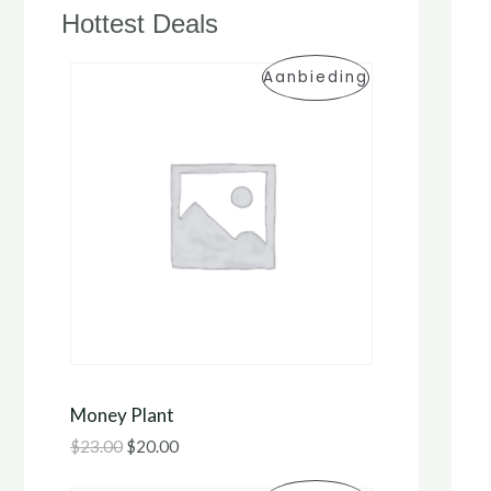
Hottest Deals
P
Aanbieding
R
O
D
U
C
T
I
Money Plant
N
$
23.00
$
20.00
D