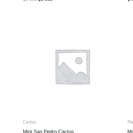
0
0
uit
uit
5
5
Cactus
Pl
Mini San Pedro Cactus
Mo