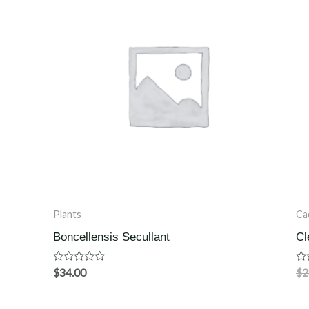
Plants
Ca
Boncellensis Secullant
Cl
Waardering
Wa
$
34.00
$
2
0
0
uit
uit
5
5