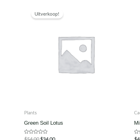
Uitverkoop!
Plants
Ca
Green Soil Lotus
Mi
Waardering
Wa
$
54.00
$
34.00
$
4