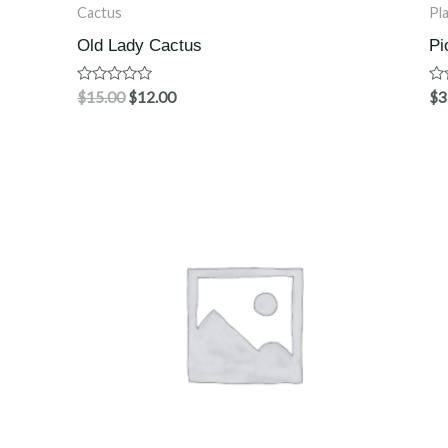
Cactus
Pl
Old Lady Cactus
Pi
Waardering
Wa
$
15.00
$
12.00
$
3
0
0
uit
uit
5
5