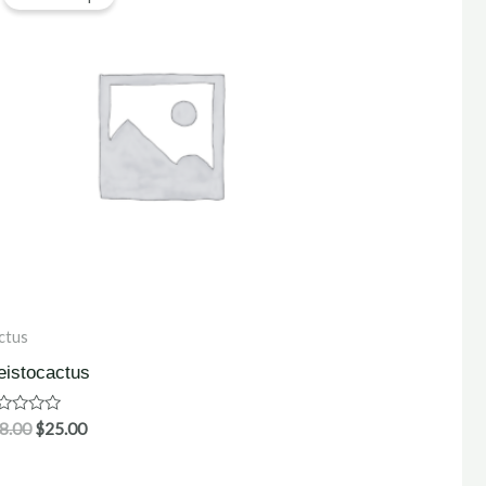
ctus
eistocactus
ardering
8.00
$
25.00