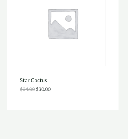
U
O
I
D
T
U
V
C
E
T
R
I
K
Star Cactus
N
O
$
34.00
$
30.00
D
O
E
P
U
I