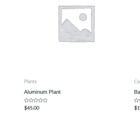
Plants
Ca
Aluminum Plant
Ba
Waardering
Wa
$
45.00
$
1
0
0
uit
uit
5
5