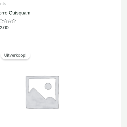
ants
orro Quisquam
ardering
2.00
Uitverkoop!