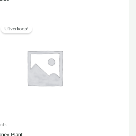
Uitverkoop!
ants
ney Plant