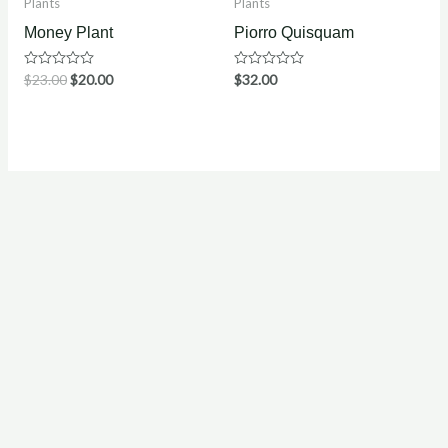
Plants
Plants
Money Plant
Piorro Quisquam
Waardering
$
23.00
$
20.00
Waardering
$
32.00
0
0
uit
uit
5
5