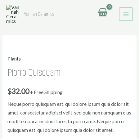
MAI
Ga
naar
Vannah Ceramics
MEN
de
inhoud
Piorro
Quisquam
Plants
aantal
Piorro Quisquam
$
32.00
+ Free Shipping
Neque porro quisquam est, qui dolore ipsum quia dolor sit
amet, consectetur adipisci velit, sed quia non numquam eius
modi tempora incidunt lores ta porro ame. Neque porro
quisquam est, qui dolore ipsum quia dolor sit amet.