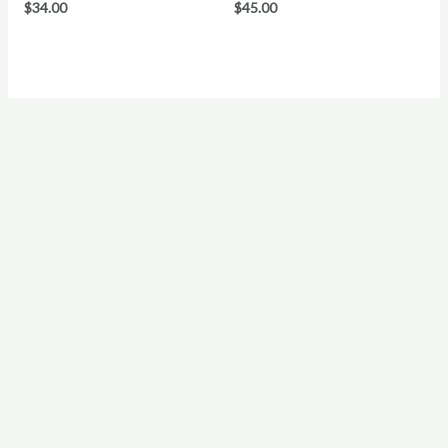
Waardering
Waardering
$
34.00
$
45.00
0
0
uit
uit
5
5