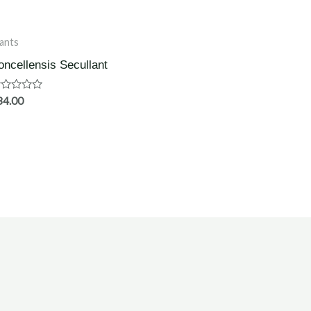
ants
oncellensis Secullant
aardering
34.00
t