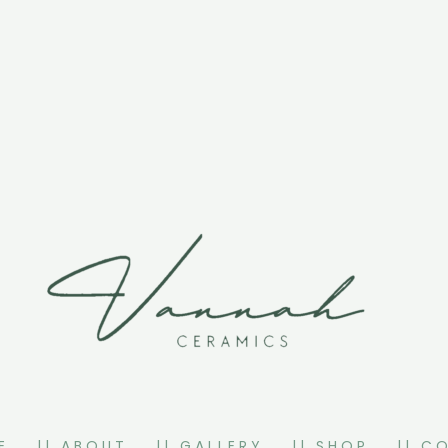
E
|| ABOUT
|| GALLERY
|| SHOP
|| C