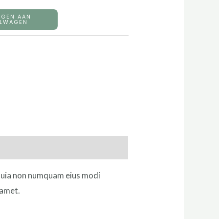
EGEN AAN
ELWAGEN
d quia non numquam eius modi
 amet.