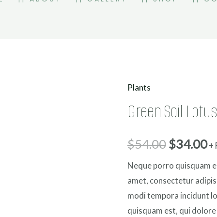
Plants
Green
Green Soil Lotu
Soil
Lotus
aantal
$
54.00
$
34.00
+ 
Neque porro quisquam est
amet, consectetur adipis
modi tempora incidunt l
quisquam est, qui dolore 