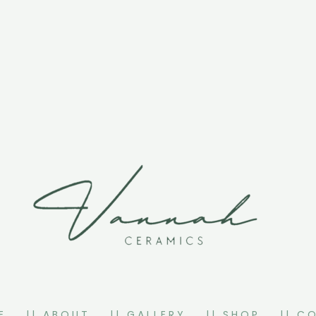
E
|| ABOUT
|| GALLERY
|| SHOP
|| C